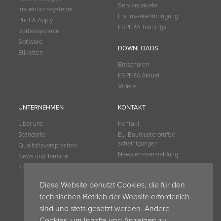
Servicepakete
Inspektionssysteme
Erstinverkehrbringung
Print & Apply
ESPERA Trainings
Sortiersysteme
Software
DOWNLOADS
Etiketten
Broschüren
ESPERA Aktuell
Videos
UNTERNEHMEN
KONTAKT
Über uns
Kontakt
Standorte
EU-Baumuster­prüfbe­
scheinigungen
Qualitätsversprechen
Newsletteranmeldung
News und Termine
Impressum
Karriere
Datenschutz
Diese Website benutzt Cookies, die für den
My Espera
technischen Betrieb der Website erforderlich
Espera Blog
sind und stets gesetzt werden. Andere
AVB
AVB ESPERA Schweiz
Cookies, um Inhalte und Anzeigen zu