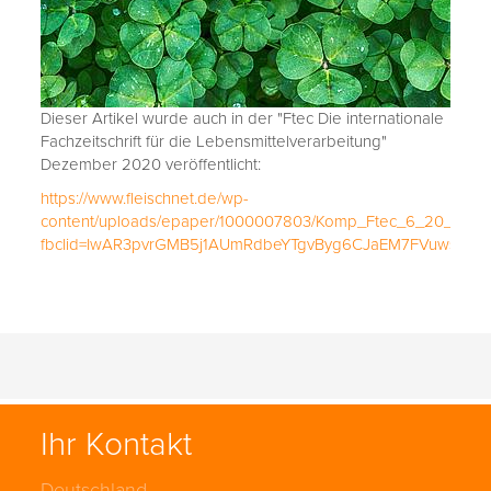
Dieser Artikel wurde auch in der "Ftec Die internationale
Fachzeitschrift für die Lebensmittelverarbeitung"
Dezember 2020 veröffentlicht:
https://www.fleischnet.de/wp-
content/uploads/epaper/1000007803/Komp_Ftec_6_20_e_ma
fbclid=IwAR3pvrGMB5j1AUmRdbeYTgvByg6CJaEM7FVuwsPAL
Ihr Kontakt
Deutschland