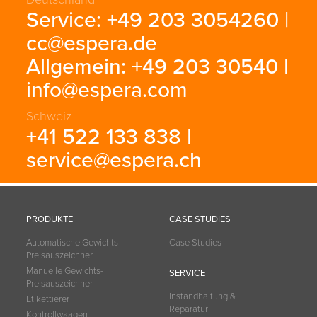
Service: +49 203 3054260 |
cc@espera.de
Allgemein: +49 203 30540 |
info@espera.com
Schweiz
+41 522 133 838 |
service@espera.ch
PRODUKTE
CASE STUDIES
Automatische Gewichts-
Case Studies
Preisauszeichner
Manuelle Gewichts-
SERVICE
Preisauszeichner
Instandhaltung &
Etikettierer
Reparatur
Kontrollwaagen