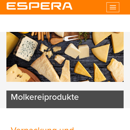
Toggle
navigatio
Molkereiprodukte