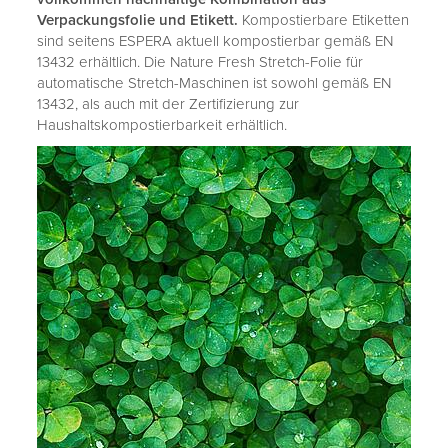
Verpackungsfolie und Etikett.
Kompostierbare Etiketten
sind seitens ESPERA aktuell kompostierbar gemäß EN
13432 erhältlich. Die Nature Fresh Stretch-Folie für
automatische Stretch-Maschinen ist sowohl gemäß EN
13432, als auch mit der Zertifizierung zur
Haushaltskompostierbarkeit erhältlich.