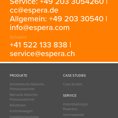
Service: +49 203 3054260 |
cc@espera.de
Allgemein: +49 203 30540 |
info@espera.com
Schweiz
+41 522 133 838 |
service@espera.ch
PRODUKTE
CASE STUDIES
Automatische Gewichts-
Case Studies
Preisauszeichner
Manuelle Gewichts-
SERVICE
Preisauszeichner
Instandhaltung &
Etikettierer
Reparatur
Kontrollwaagen
Servicepakete
Inspektionssysteme