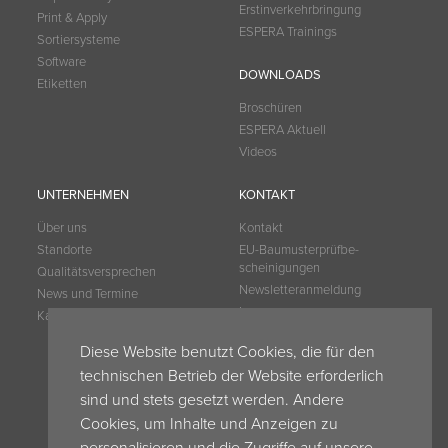
Erstinverkehrbringung
Print & Apply
ESPERA Trainings
Sortiersysteme
Software
DOWNLOADS
Etiketten
Broschüren
ESPERA Aktuell
Videos
UNTERNEHMEN
KONTAKT
Über uns
Kontakt
Standorte
EU-Baumuster­prüfbe­
scheinigungen
Qualitätsversprechen
Newsletteranmeldung
News und Termine
Impressum
Karriere
Datenschutz
Diese Website benutzt Cookies, die für den
My Espera
technischen Betrieb der Website erforderlich
Espera Blog
sind und stets gesetzt werden. Andere
AVB
Cookies, um Inhalte und Anzeigen zu
AVB ESPERA Schweiz
AEB