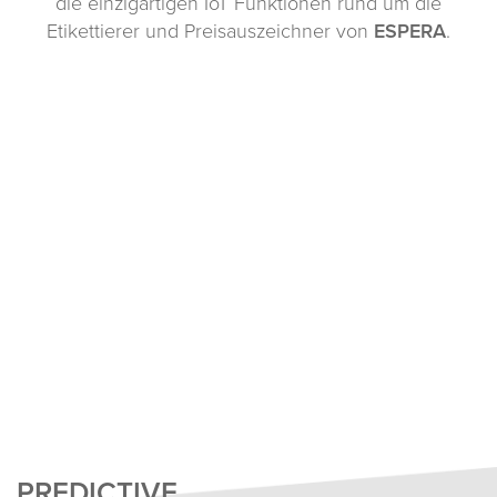
die einzigartigen IoT Funktionen rund um die
Etikettierer und Preisauszeichner von
ESPERA
.
PREDICTIVE