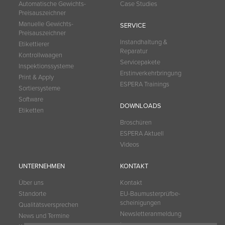
Automatische Gewichts-
Case Studies
Preisauszeichner
Manuelle Gewichts-
SERVICE
Preisauszeichner
Instandhaltung &
Etikettierer
Reparatur
Kontrollwaagen
Servicepakete
Inspektionssysteme
Erstinverkehrbringung
Print & Apply
ESPERA Trainings
Sortiersysteme
Software
DOWNLOADS
Etiketten
Broschüren
ESPERA Aktuell
Videos
UNTERNEHMEN
KONTAKT
Über uns
Kontakt
Standorte
EU-Baumuster­prüfbe­
scheinigungen
Qualitätsversprechen
Newsletteranmeldung
News und Termine