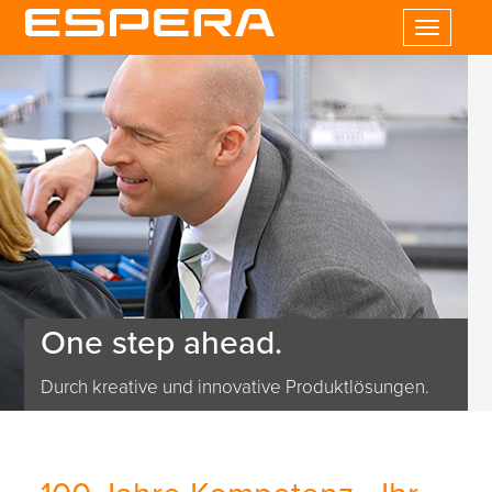
Toggle
navigatio
One step ahead.
Durch kreative und innovative Produktlösungen.