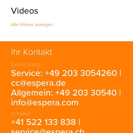
Videos
Alle Videos anzeigen
Ihr Kontakt
Deutschland
Service: +49 203 3054260 |
cc@espera.de
Allgemein: +49 203 30540 |
info@espera.com
Schweiz
+41 522 133 838 |
service@espera.ch