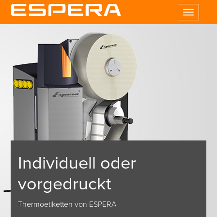
Toggle
navigatio
Individuell oder
vorgedruckt
Thermoetiketten von ESPERA