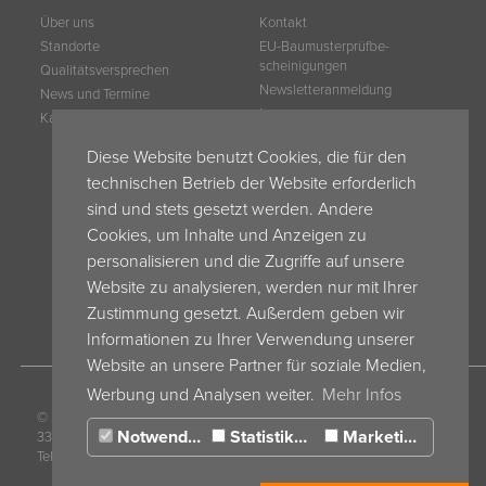
Über uns
Kontakt
Standorte
EU-Baumuster­prüfbe­
scheinigungen
Qualitätsversprechen
Newsletteranmeldung
News und Termine
Impressum
Karriere
Datenschutz
Diese Website benutzt Cookies, die für den
My Espera
technischen Betrieb der Website erforderlich
Espera Blog
sind und stets gesetzt werden. Andere
AVB
AVB ESPERA Schweiz
Cookies, um Inhalte und Anzeigen zu
AEB
personalisieren und die Zugriffe auf unsere
AGB ESPERA Frankreich
Website zu analysieren, werden nur mit Ihrer
AGB ESPERA Belgium
Zustimmung gesetzt. Außerdem geben wir
Informationen zu Ihrer Verwendung unserer
Website an unsere Partner für soziale Medien,
Werbung und Analysen weiter.
Mehr Infos
© 2017 ESPERA-WERKE GmbH · Moltkestr. 17 -
Notwendig
Statistiken
Marketing
33 · 47058 Duisburg · Germany ·
Tel. +49 203 30 54 0 ·
info@espera.com