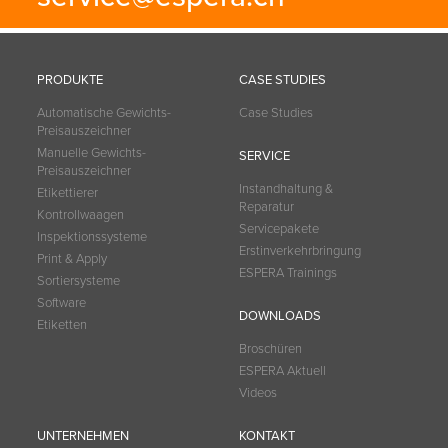
PRODUKTE
CASE STUDIES
Automatische Gewichts-
Case Studies
Preisauszeichner
Manuelle Gewichts-
SERVICE
Preisauszeichner
Instandhaltung &
Etikettierer
Reparatur
Kontrollwaagen
Servicepakete
Inspektionssysteme
Erstinverkehrbringung
Print & Apply
ESPERA Trainings
Sortiersysteme
Software
DOWNLOADS
Etiketten
Broschüren
ESPERA Aktuell
Videos
UNTERNEHMEN
KONTAKT