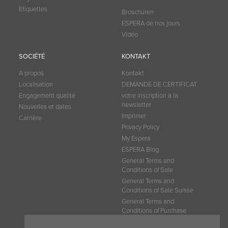
Etiquettes
Broschüren
ESPERA de nos jours
Vidéo
SOCIÉTÉ
KONTAKT
A propos
Kontakt
Localisation
DEMANDE DE CERTIFICAT
Engagement qualité
votre inscription à la
newsletter
Nouvelles et dates
Imprimer
Carrière
Privacy Policy
My Espera
ESPERA Blog
General Terms and
Conditions of Sale
General Terms and
Conditions of Sale Suisse
General Terms and
Conditions of Purchase
CGV ESPERA France