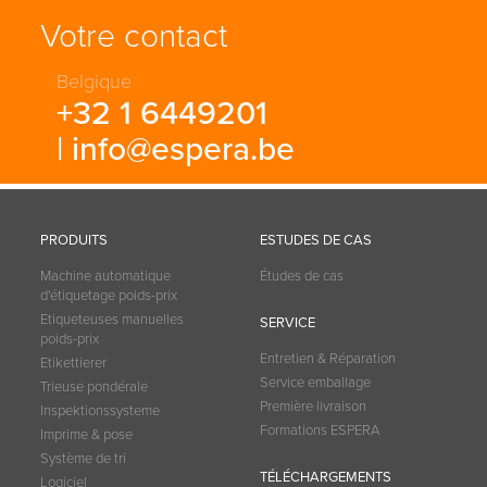
Votre contact
Belgique
+32 1 6449201
|
info@espera.be
PRODUITS
ESTUDES DE CAS
Machine automatique
Études de cas
d'étiquetage poids-prix
Etiqueteuses manuelles
SERVICE
poids-prix
Entretien & Réparation
Etikettierer
Service emballage
Trieuse pondérale
Première livraison
Inspektionssysteme
Formations ESPERA
Imprime & pose
Système de tri
TÉLÉCHARGEMENTS
Logiciel