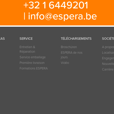
+32 1 6449201
|
info@espera.be
CAS
SERVICE
TÉLÉCHARGEMENTS
SOCIÉT
Entretien &
Broschüren
A propo
Réparation
ESPERA de nos
Localisa
Service emballage
jours
Engagem
Première livraison
Vidéo
Nouvelle
Formations ESPERA
Carrière