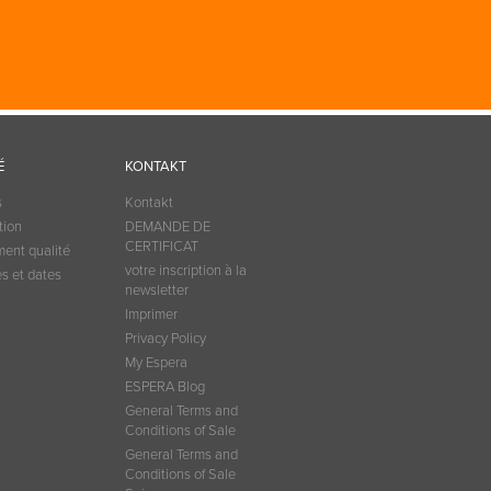
É
KONTAKT
s
Kontakt
tion
DEMANDE DE
CERTIFICAT
ent qualité
votre inscription à la
s et dates
newsletter
Imprimer
Privacy Policy
My Espera
ESPERA Blog
General Terms and
Conditions of Sale
General Terms and
Conditions of Sale