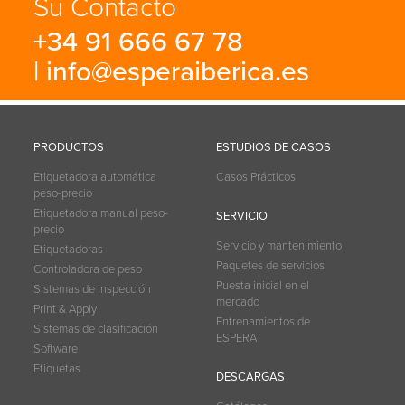
Su Contacto
+34 91 666 67 78
|
info@esperaiberica.es
PRODUCTOS
ESTUDIOS DE CASOS
Etiquetadora automática
Casos Prácticos
peso-precio
Etiquetadora manual peso-
SERVICIO
precio
Servicio y mantenimiento
Etiquetadoras
Paquetes de servicios
Controladora de peso
Puesta inicial en el
Sistemas de inspección
mercado
Print & Apply
Entrenamientos de
Sistemas de clasificación
ESPERA
Software
Etiquetas
DESCARGAS