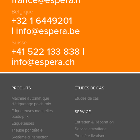
france@espera.fr
Belgique
+32 1 6449201
|
info@espera.be
Suisse
+41 522 133 838 |
info@espera.ch
PRODUITS
ÉTUDES DE CAS
Machine automatique
Études de cas
d'étiquetage poids-prix
Etiqueteuses manuelles
SERVICE
poids-prix
Entretien & Réparation
Etiqueteuses
Service emballage
Trieuse pondérale
Première livraison
Système d´inspection