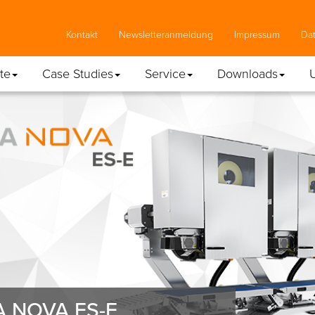
Kontakt
Newsletteranmeldung
Impressum
Da
te
Case Studies
Service
Downloads
 NOVA ES-E