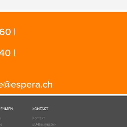
60 |
40 |
ce@espera.ch
NEHMEN
KONTAKT
s
Kontakt
te
EU-Baumuster­