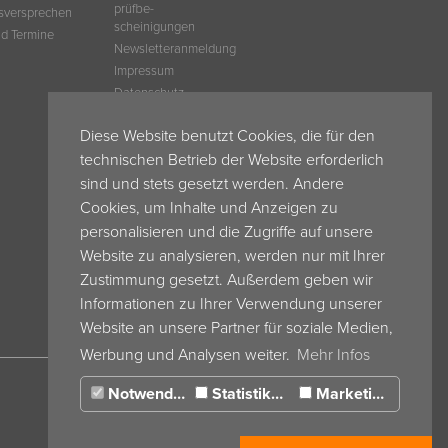
prüfbe­
tsversprechen
scheinigungen
d Termine
Newsletteranmeldung
Impressum
Datenschutz
My Espera
Diese Website benutzt Cookies, die für den
Espera Blog
technischen Betrieb der Website erforderlich
AVB
AVB ESPERA
sind und stets gesetzt werden. Andere
Schweiz
Cookies, um Inhalte und Anzeigen zu
AEB
personalisieren und die Zugriffe auf unsere
AGB ESPERA
Website zu analysieren, werden nur mit Ihrer
Frankreich
Zustimmung gesetzt. Außerdem geben wir
AGB ESPERA
Belgium
Informationen zu Ihrer Verwendung unserer
Website an unsere Partner für soziale Medien,
Werbung und Analysen weiter.
Mehr Infos
Notwendig
Statistiken
Marketing