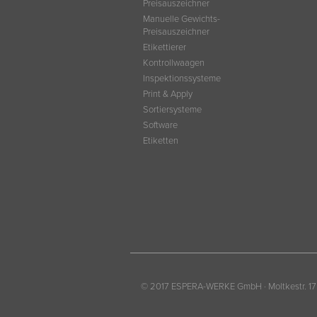
Preisauszeichner
Manuelle Gewichts-
Preisauszeichner
Etikettierer
Kontrollwaagen
Inspektionssysteme
Print & Apply
Sortiersysteme
Software
Etiketten
© 2017 ESPERA-WERKE GmbH · Moltkestr. 17 -