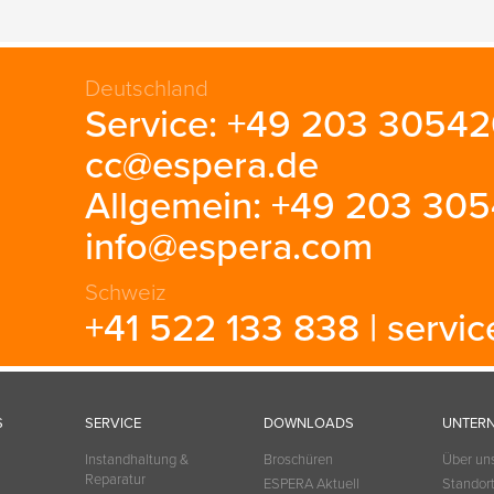
Deutschland
Service: +49 203 30542
cc@espera.de
Allgemein: +49 203 305
info@espera.com
Schweiz
+41 522 133 838 |
servi
S
SERVICE
DOWNLOADS
UNTER
Instandhaltung &
Broschüren
Über un
Reparatur
ESPERA Aktuell
Standor