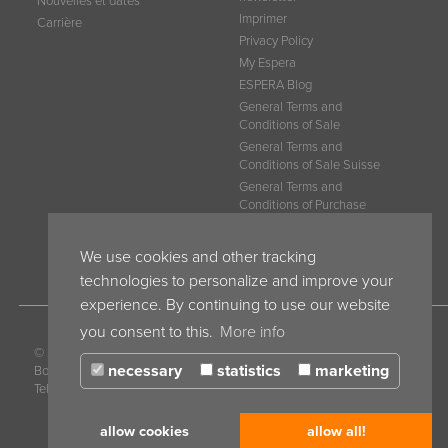
Nouvelles et dates
Imprimer
Carrière
Privacy Policy
My Espera
ESPERA Blog
General Terms and
Conditions of Sale
General Terms and
Conditions of Sale Suisse
General Terms and
Conditions of Purchase
CGV ESPERA France
CGV ESPERA Belgium
We use cookies and other tracking
technologies to personalize and improve your
experience. By continuing to use our website
you consent to this.
More info
© 2017 ESPERA-WERKE GmbH · P.O.
necessary
statistics
marketing
Box 10 04 55 · 47004 Duisburg · Germany ·
Tel. +49 203 30 54 0 · Fax +49 203 30 54 275 ·
info@espera.com
allow cookies
allow all!